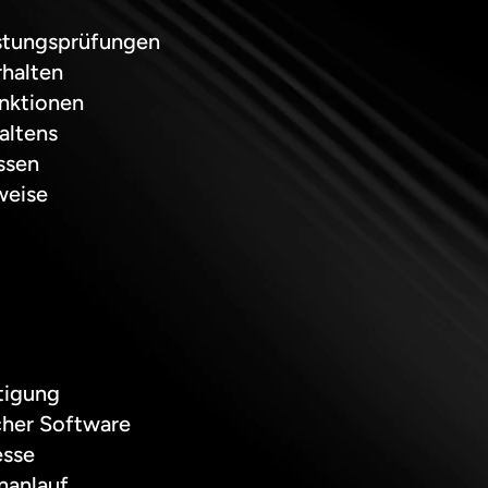
astungsprüfungen
rhalten
unktionen
altens
ssen
weise
tigung
cher Software
esse
nanlauf