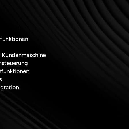
zfunktionen
er Kundenmaschine
nsteuerung
sfunktionen
s
gration