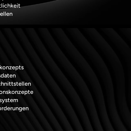
lichkeit
ellen
ekonzepts
sdaten
hnittstellen
ionskonzepte
tsystem
orderungen