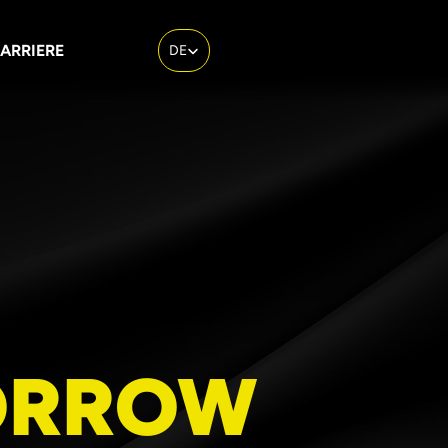
Select Language
ARRIERE
DE
ORROW