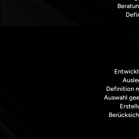
Beratun
Defi
Entwickl
Ausle
Definition 
Auswahl gee
Erstel
Berücksic