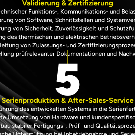
Validierung & Zertifizierung
chnischer Funktions-, Kommunikations- und Bel
erung von Software, Schnittstellen und Systemve
ung von Sicherheit, Zuverlässigkeit und Schutzf
ng des thermischen und elektrischen Betriebsverh
leitung von Zulassungs- und Zertifizierungsproze
ellung prüfrelevanter Dokumentationen und Nach
5
Serienproduktion & After-Sales-Service
ührung des entwickelten Systems in die Serienfer
te Umsetzung von Hardware und kundenspezifis
bau stabiler Fertigungs-, Prüf- und Qualitätsproz
sche Unterstützung bei Inbetriebnahme und Serie