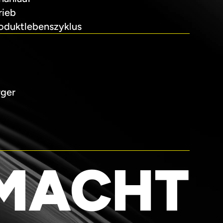
rieb
oduktlebenszyklus
rger
SMACHT