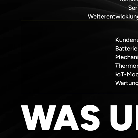
Ser
Weiterentwicklun
Kundens
Batteri
Mechani
Thermo
IoT-Mod
Wartung
WAS U