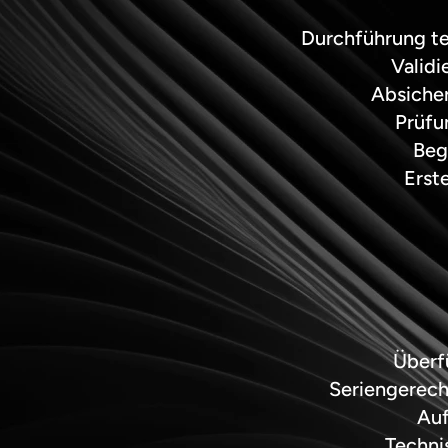
Durchführung te
Validi
Absicher
Prüfu
Beg
Erst
Überf
Seriengerech
Auf
Techni